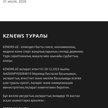
31 июля, 2026
KZNEWS ТУРАЛЫ
KZNEWS.KZ - еліміздегі басты саяси, экономикалық,
мәдени және спорт жаңалықтарының сенімді дереккөзі.
Үздік сараптамалық мақала мен шынайы сұқбаттың
алаңы.
KZNEWS.KZ ақпарат агенттігі 29.12.2023 жылғы
№KZ64VPY00084819 Мерзімді баспасөз басылымын,
ақпараттық агенттікті және желілік басылымды есепке
қою туралы куәлігі, Ақпарат және коммуникация
министрлігінің Ақпарат комитетімен берілген.
Бұл желілік ресурстың ақпараттық өнімдері 18 жастан
асқан азаматтарға арналған.