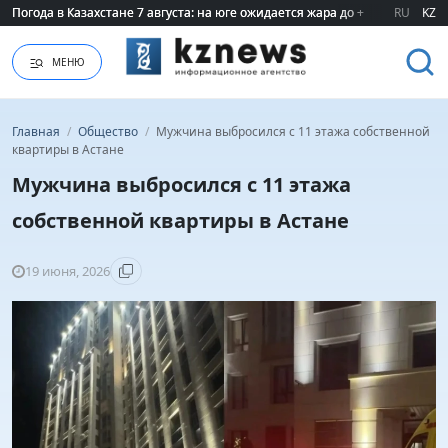
Погода в Казахстане 7 августа: на юге ожидается жара до +40 градусов
Погода в Казахстане 7 августа: на юге ожидается жара до +40 градусов
RU
KZ
МЕНЮ
Главная
/
Общество
/
Мужчина выбросился с 11 этажа собственной
квартиры в Астане
Мужчина выбросился с 11 этажа
собственной квартиры в Астане
19 июня, 2026