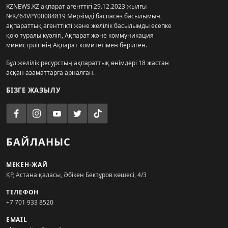
KZNEWS.KZ ақпарат агенттігі 29.12.2023 жылғы
№KZ64VPY00084819 Мерзімді баспасөз басылымын,
ақпараттық агенттікті және желілік басылымды есепке
қою туралы куәлігі, Ақпарат және коммуникация
министрлігінің Ақпарат комитетімен берілген.
Бұл желілік ресурстың ақпараттық өнімдері 18 жастан
асқан азаматтарға арналған.
БІЗГЕ ЖАЗЫЛУ
БАЙЛАНЫС
МЕКЕН-ЖАЙ
ҚР, Астана қаласы, Әбікен Бектұров көшесі, 4/3
ТЕЛЕФОН
+7 701 933 8520
EMAIL