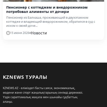
Пенсионер с коттеджем и внедорожником
потребовал алименты от дочери
Пенсионер из Балхаша, проживающий в двухэтажном
коттедже и владеющий внедорожником, обратился в суд с
иском к своей доче...
•
Новости
15 июня 2026
KZNEWS ТУРАЛЫ
KZNEWS.KZ - еліміздегі басты саяси, экономикалық,
мәдени және спорт жаңалықтарының сенімді дереккөзі.
Үздік сараптамалық мақала мен шынайы сұқбаттың
алаңы.