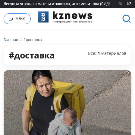
Девушка угрожала матери и заявила, что сменит пол (ВИДЕО)
Девушка угрожала матери и заявила, что сменит пол (ВИДЕО)
RU
KZ
МЕНЮ
Главная
/
#доставка
#доставка
Все:
1
материалов