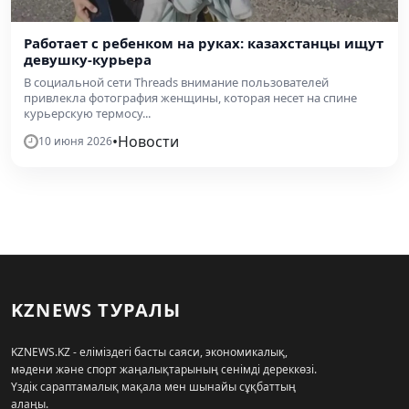
Работает с ребенком на руках: казахстанцы ищут
девушку-курьера
В социальной сети Threads внимание пользователей
привлекла фотография женщины, которая несет на спине
курьерскую термосу...
•
Новости
10 июня 2026
KZNEWS ТУРАЛЫ
KZNEWS.KZ - еліміздегі басты саяси, экономикалық,
мәдени және спорт жаңалықтарының сенімді дереккөзі.
Үздік сараптамалық мақала мен шынайы сұқбаттың
алаңы.