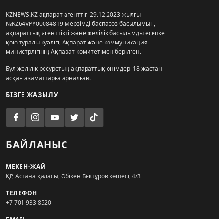
KZNEWS.KZ ақпарат агенттігі 29.12.2023 жылғы
№KZ64VPY00084819 Мерзімді баспасөз басылымын,
ақпараттық агенттікті және желілік басылымды есепке
қою туралы куәлігі, Ақпарат және коммуникация
министрлігінің Ақпарат комитетімен берілген.
Бұл желілік ресурстың ақпараттық өнімдері 18 жастан
асқан азаматтарға арналған.
БІЗГЕ ЖАЗЫЛУ
БАЙЛАНЫС
МЕКЕН-ЖАЙ
ҚР, Астана қаласы, Әбікен Бектұров көшесі, 4/3
ТЕЛЕФОН
+7 701 933 8520