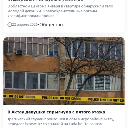
В областном центре 1 января в квартире обнаружили тело
молодой девушки. Правоохранительные органы
квалифицировали произо...
•
Общество
22 апреля 2026
В Актау девушка спрыгнула с пятого этажа
Трагический случай произошёл в 22-м микрорайоне Актау,
передает kznews.kz со ссылкой на Lada.kz. По словам