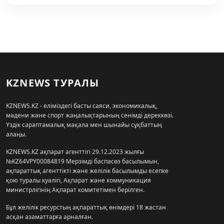
KZNEWS ТУРАЛЫ
KZNEWS.KZ - еліміздегі басты саяси, экономикалық,
мәдени және спорт жаңалықтарының сенімді дереккөзі.
Үздік сараптамалық мақала мен шынайы сұқбаттың
алаңы.
KZNEWS.KZ ақпарат агенттігі 29.12.2023 жылғы
№KZ64VPY00084819 Мерзімді баспасөз басылымын,
ақпараттық агенттікті және желілік басылымды есепке
қою туралы куәлігі, Ақпарат және коммуникация
министрлігінің Ақпарат комитетімен берілген.
Бұл желілік ресурстың ақпараттық өнімдері 18 жастан
асқан азаматтарға арналған.