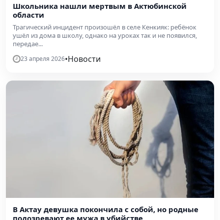
Школьника нашли мертвым в Актюбинской
области
Трагический инцидент произошёл в селе Кенкияк: ребёнок
ушёл из дома в школу, однако на уроках так и не появился,
передае...
•
Новости
23 апреля 2026
В Актау девушка покончила с собой, но родные
подозревают ее мужа в убийстве