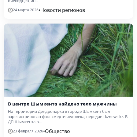
очевидцев, ин...
•
Новости регионов
24 марта 2026
В центре Шымкента найдено тело мужчины
На территории Дендропарка в городе Шымкент был
зарегистрирован факт смерти человека, передает kznews.kz. В
ДП Шымкента р...
•
Общество
23 февраля 2026