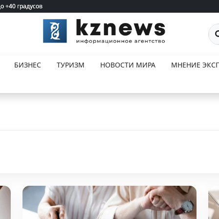
до +40 градусов
до +40 градусов
По
БИЗНЕС
ТУРИЗМ
НОВОСТИ МИРА
МНЕНИЕ ЭКСП