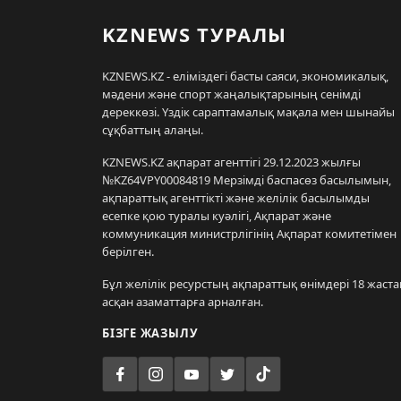
KZNEWS ТУРАЛЫ
KZNEWS.KZ - еліміздегі басты саяси, экономикалық,
мәдени және спорт жаңалықтарының сенімді
дереккөзі. Үздік сараптамалық мақала мен шынайы
сұқбаттың алаңы.
KZNEWS.KZ ақпарат агенттігі 29.12.2023 жылғы
№KZ64VPY00084819 Мерзімді баспасөз басылымын,
ақпараттық агенттікті және желілік басылымды
есепке қою туралы куәлігі, Ақпарат және
коммуникация министрлігінің Ақпарат комитетімен
берілген.
Бұл желілік ресурстың ақпараттық өнімдері 18 жаста
асқан азаматтарға арналған.
БІЗГЕ ЖАЗЫЛУ