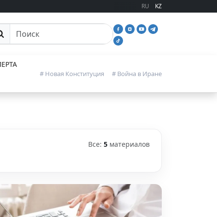
RU
KZ
иск
ЕРТА
# Новая Конституция
# Война в Иране
Все:
5
материалов