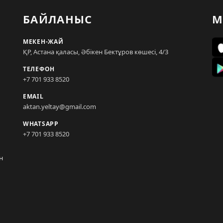
БАЙЛАНЫС
М
МЕКЕН-ЖАЙ
ҚР, Астана қаласы, Әбікен Бектұров көшесі, 4/3
ТЕЛЕФОН
+7 701 933 8520
EMAIL
aktan.yeltay@gmail.com
WHATSAPP
+7 701 933 8520
н